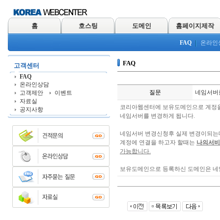
홈
호스팅
도메인
홈페이지제작
FAQ
온라인
FAQ
고객센터
FAQ
온라인상담
질문
네임서버를
고객제안
이벤트
자료실
코리아웹센터에 보유도메인으로 계정을
공지사항
네임서버를 변경하게 됩니다.
네임서버 변경신청후 실제 변경이되는데 
계정에 연결을 하고자 할때는
나의서비
가능합니다.
보유도메인으로 등록하신 도메인은 네