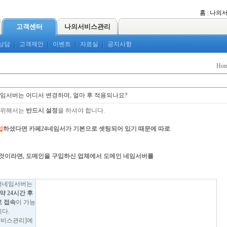
홈
|
나의
고객센터
나의서비스관리
상담
고객제안
이벤트
자료실
공지사항
Ho
임서버는 어디서 변경하며, 얼마 후 적용되나요?
 위해서는
반드시 설정
을 하셔야 합니다.
입
하셨다면 카페24네임서가 기본으로 셋팅되어 있기 때문에 따로
것이라면, 도메인을 구입하신 업체에서 도메인 네임서버를
버
네임서버는
약 24시간 후
 접속
이 가능
다.
서비스관리]에