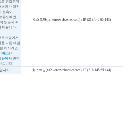
로 연결되어
서버가 변경된
에 접속이
 보유도메인으
호스트명(ns.koreawebcenter.com) / IP (218.145.65.143)
어 있는지 확
 바랍니다.
터호스팅에서
을 다른 네임
을 하시려면
비스] >
메뉴에서
변경
있습니다.
네임서버
호스트명(ns2.koreawebcenter.com)/ IP (218.145.65.144)